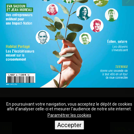
EVA SADOUN
ET JEAN MOREAU
Des entrepreneurs 
militent pour
une Impact-Nation
Éolien, solaire
Habitat Partagé
Les citoyens
s’investissent
Les Z’écobâtisseurs
misent sur le
consentement
TEEBIKE
donne une seconde vie
à tout vélo en un tour

L 15037
F: 
5,90 
 - 50 - 
 - RD
de roue connectée
mars - avril 2022
En poursuivant votre navigation, vous acceptez le dépôt de cookies
afin d'analyser celle-ci et mesurer l'audience de notre site internet.
Paramétrer les cookies
Accepter